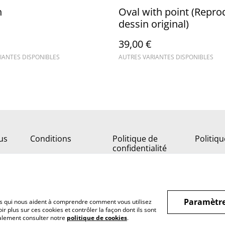
n
Oval with point (Repro
dessin original)
39,00 €
IANTES DISPONIBLES
AUTRES VARIANTES DISPONIBLES
us
Conditions
Politique de
Politiq
confidentialité
Paramètre
hiers qui nous aident à comprendre comment vous utilisez
r plus sur ces cookies et contrôler la façon dont ils sont
galement consulter notre
politique de cookies
.